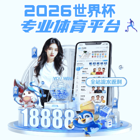
注册入口
隐私政策
一、引言
欧亿网页版平台为用户提供便捷、实时的体育赛事内容，在保障
服务体验的同时，我们高度重视个人隐私保护。
二、信息收集范围
我们可能收集以下信息：
注册信息：如手机号、昵称、头像等基础资料