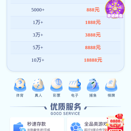
七、未成年人保护
我们不会面向 14 周岁以下用户提供注册服务。如发现未成年人
信息，我们将及时删除。如您是监护人可与我们联系处理。
八、隐私政策的更新
当本政策有重大调整时，我们将通过平台公告、推送等方式提前
告知。
九、联系我们
如有任何隐私相关的问题，请发送邮件至：
support@charmiskids.com