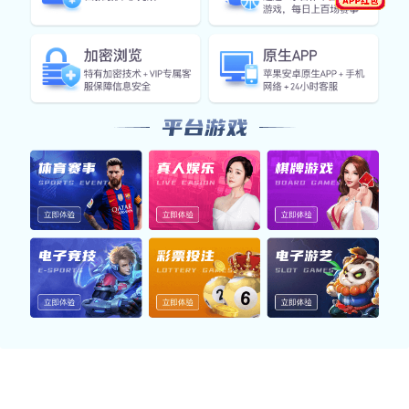
使用小技巧 · 提升你的观赛体验
赛事直播开启提醒
在赛事详情页点击“开赛提醒”，系统将主动通知你准时观看。
关注你喜爱的队伍
点击队伍名称旁边的图标，即可添加至关注清单，第一时间获
取动态。
查看历史战绩
球队资料页可查阅近10场比赛的结果与胜率，更好辅助判断走
势。
开启深色模式
点击页面右上角图标进入夜间护眼模式，适合夜间长时间观
看。