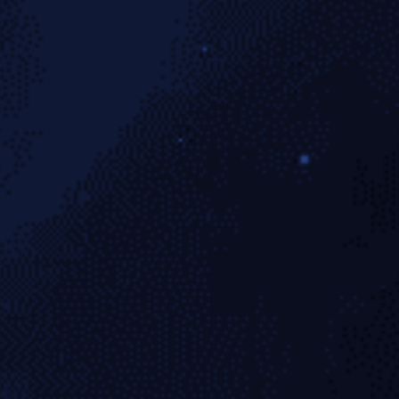
希望通过这次经历，火箭队能够汲取教训，在今
真正意义上的蜕变。同时，我们也期待看到他们
间！
亿欧