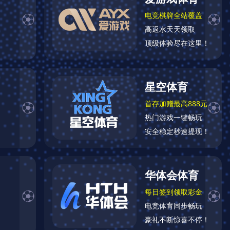
的体育服务。
2026-05-28 12:21
103 次阅读
广泛的关注和讨论。在一场关键的比赛中，火
季后赛，这一结果不仅让球迷感到震惊，
这一事件，包括比赛过程、球队心态、教练