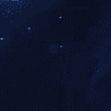
上一篇：
西甲24至25赛季总收入达5464亿欧…
精选推荐
1
曼联纽卡争夺恩梅查多特要价超过12