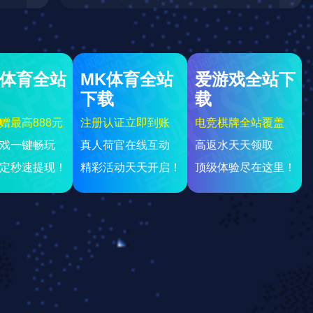
此次失利背后的深层原因与影响。
，一度建立起6分的领先优势。然而，在
通过精准的投篮和稳健的防守逐渐缩小差
抓住机会，将领先优势转化为胜势。
攻未果，而对手则趁机发起猛烈反击。在最
，使得火箭队陷入了极大的压力之中。这种
众感到无比紧张。
保持领先，还被对手完成逆转。在终场哨声
信这样的结局竟然发生。这场比赛成为了火