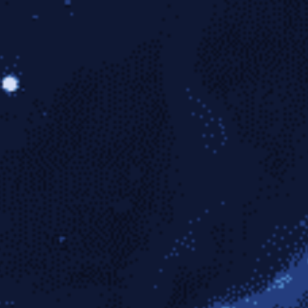
教练在临场调度方面存在一定的问题。例如，在
对对方的反扑策略。而是继续坚持原有阵容和战
攻击。
此外，对于替补球员的使用也引发热议。在球队
提高整体竞争力。然而，从某种程度上讲，对替
体力，从而影响到了他们在关键阶段的重要表现
总而言之，本场比赛中的教练决策或许是造成惨
压力和挑战，但如何灵活应变，加大轮换力度，
4、未来展望与改进方向
经历这次惨痛失败后，对于火箭队来说，需要进
团队合作和配合是重中之重。通过更加系统化的
类似情况再次发生。同时，要加强年轻球员的大