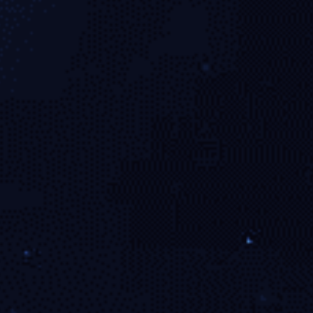
后的征程中不断成长，不断完善自己，实现
能够再创辉煌，为广大球迷带来更多精彩瞬
下一篇：
米兰曾欲引进谢尔基却因高额佣金