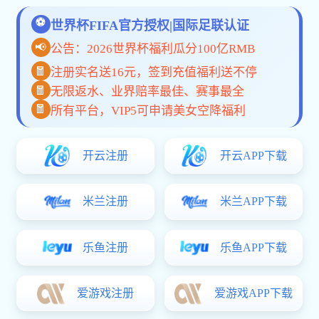
据从这里开始
覆盖实时赛事、专业数据、高清视频，
欧亿网页
版APP
与网页版为您提供便捷的体育服务。
APP下载
网页版入口
首页
/
体育头条
/ 正文
2026-06-01 22:42
94 次阅读
在绿茵场上绽放的玫瑰与你共舞祝杨莉娜