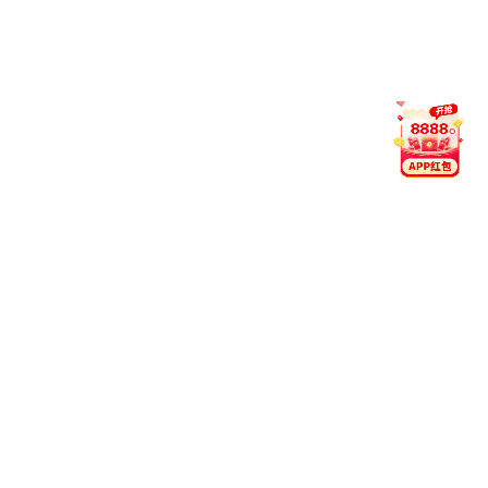
过去一年里，她所付出的努力和汗水。正如那句“在绿
茵场上绽放的玫瑰”，愿你继续用你的激情与才华点亮
更多人的人生旅途。
未来还有许多未知等待着你去探索，而我们相信，你
一定能够把握住每一个机会。不论是在赛场上还是生
活中，希望你始终保持那份热爱，不断超越自己。同
时，也希望你能继续激励身边的人，与他们共同打造
更加美好的明天。
愿你的每一天都如同阳光般灿烂，每一场比赛都充满
收获！生日快乐，我亲爱的朋友！愿青春永驻，你我
共舞于这片绿色海洋之中，共享生命中的每一个精彩
瞬间！