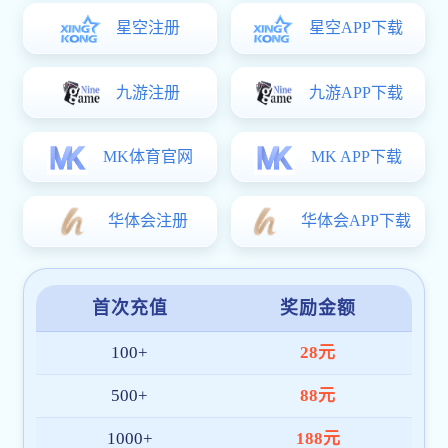
生日快乐
在这篇文章中，我们将围绕“在绿茵场上绽放的玫瑰与
你共舞祝杨莉娜生日快乐”这一主题，深入探讨如何通
过足球运动展现青春的活力与美好。首先，我们将回
顾杨莉娜在绿茵场上的出色表现，展现她如同玫瑰般
绚丽多彩的球技。其次，我们会讨论足球运动带来的
团队精神和友谊，以及它如何帮助我们更好地理解生
活中的种种挑战。接着，我们还将分析体育活动对个
人成长的重要性，特别是女性在体育领域的崛起和影
响力。最后，以深情祝福总结全文，向杨莉娜表达最
诚挚的生日祝愿，希望她能在未来的日子里继续闪耀