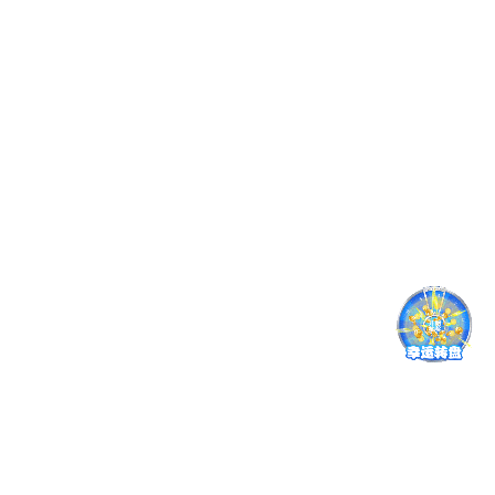
杨莉娜常常挂在嘴边的一句话。这种团结一致、不离
不弃的精神，不仅提升了球队整体战斗力，也增强了
每位成员应对挑战的勇气。
除了竞技层面的合作，在生活中，这些珍贵友谊同样
给予了彼此支持与鼓励。无论是在胜利时分享喜悦，
还是在失败后互相安慰，这些情感纽带都使得她们的
人生旅程更加丰富多彩。因此，可以说，足球不仅塑
造了卓越球员，也培养了一生难忘的友情。
3、体育对个人成长的重要性
参与体育活动能够帮助个人全面发展，这是毋庸置疑
的。从心理素质到身体素质，从自律能力到抗压能
力，体育锻炼无疑是提升自身综合素质的一条重要路
径。而对于像杨莉娜这样年轻且充满激情的人来说，